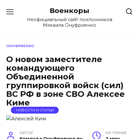
Перейти
Военкоры
к
содержанию
Неофициальный сайт поклонников
Михаила Онуфриенко
ОНУФРИЕНКО
О новом заместителе
командующего
Объединенной
группировкой войск (сил)
ВС РФ в зоне СВО Алексее
Киме
НОВОСТИ И СТАТЬИ
АВТОР
НА ЧТЕНИЕ
Команда Онуфриенко ру
2 мин