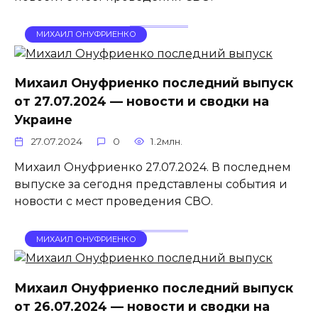
МИХАИЛ ОНУФРИЕНКО
Михаил Онуфриенко последний выпуск
от 27.07.2024 — новости и сводки на
Украине
27.07.2024
0
1.2млн.
Михаил Онуфриенко 27.07.2024. В последнем
выпуске за сегодня представлены события и
новости с мест проведения СВО.
МИХАИЛ ОНУФРИЕНКО
Михаил Онуфриенко последний выпуск
от 26.07.2024 — новости и сводки на