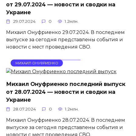
от 29.07.2024 — новости и сводки на
Украине
29.07.2024
0
1.2млн.
Михаил Онуфриенко 29.07.2024. В последнем
выпуске за сегодня представлены события и
новости с мест проведения СВО.
МИХАИЛ ОНУФРИЕНКО
Михаил Онуфриенко последний выпуск
от 28.07.2024 — новости и сводки на
Украине
28.07.2024
0
1.2млн.
Михаил Онуфриенко 28.07.2024. В последнем
выпуске за сегодня представлены события и
новости с мест проведения СВО.