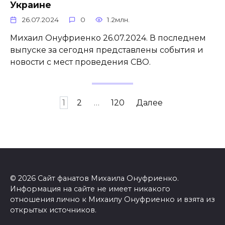
Украине
26.07.2024
0
1.2млн.
Михаил Онуфриенко 26.07.2024. В последнем
выпуске за сегодня представлены события и
новости с мест проведения СВО.
Пагинация
1
2
…
120
Далее
записей
© 2026 Сайт фанатов Михаила Онуфриенко.
Информация на сайте не имеет никакого
отношения лично к Михаилу Онуфриенко и взята из
открытых источников.