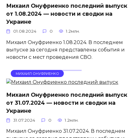
Михаил Онуфриенко последний выпуск
от 1.08.2024 — новости и сводки на
Украине
01.08.2024
0
1.2млн.
Михаил Онуфриенко 1.08.2024. В последнем
выпуске за сегодня представлены события и
новости с мест проведения СВО.
МИХАИЛ ОНУФРИЕНКО
Михаил Онуфриенко последний выпуск
от 31.07.2024 — новости и сводки на
Украине
31.07.2024
0
1.2млн.
Михаил Онуфриенко 31.07.2024. В последнем