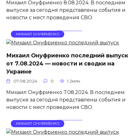
Михаил Онуфриенко 8.08.2024. В последнем
выпуске за сегодня представлены события и
новости с мест проведения СВО.
МИХАИЛ ОНУФРИЕНКО
Михаил Онуфриенко последний выпуск
от 7.08.2024 — новости и сводки на
Украине
07.08.2024
0
1.2млн.
Михаил Онуфриенко 7.08.2024. В последнем
выпуске за сегодня представлены события и
новости с мест проведения СВО.
МИХАИЛ ОНУФРИЕНКО