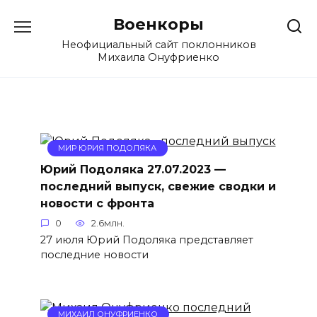
Перейти
Военкоры
к
содержанию
Неофициальный сайт поклонников
Михаила Онуфриенко
МИР ЮРИЯ ПОДОЛЯКА
Юрий Подоляка 27.07.2023 —
последний выпуск, свежие сводки и
новости с фронта
0
2.6млн.
27 июля Юрий Подоляка представляет
последние новости
МИХАИЛ ОНУФРИЕНКО