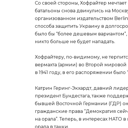
Со своей стороны, Хофрайтер мечтает
батальоны снова двинулись на Москв
организованном издательством Berliner
способа защитить Украину в долгосро
было бы “более дешевым вариантом”, 
никто больше не будет нападать.
Хофрайтеру, по-видимому, не терпитс
вермахта (армии) во Второй мировой 
в 1941 году, в его распоряжении было 
Катрин Геринг-Экхардт, давний лиде
президент Бундестага, также поддерж
бывшей Восточной Германии (ГДР) он
гражданские права “Демократия сейча
на орала”. Теперь, в интересах НАТО 
орала в танки.