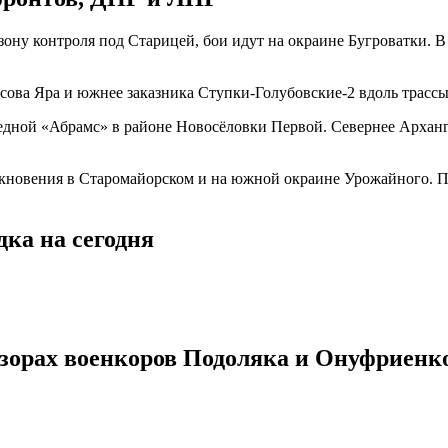
ону контроля под Старицей, бои идут на окраине Бугроватки. 
сова Яра и южнее заказника Ступки-Голубовские-2 вдоль трассы
едной «Абрамс» в районе Новосёловки Первой. Севернее Арханг
новения в Старомайорском и на южной окраине Урожайного. По
ка на сегодня
бзорах военкоров Подоляка и Онуфриенк