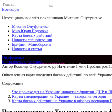
Перейти
Search
к
for:
Военкоры
содержанию
Неофициальный сайт поклонников Михаила Онуфриенко
Михаил Онуфриенко
Мир Юрия Подоляка
Карта боевых действий
Новости спецоперации
Брифинг Минобороны
Новости и статьи
Онуфриенко
Карта боевых действий
Автор
Команда Онуфриенко ру
На чтение
1 мин
Просмотров
1
Обновленная карта введения боевых действий по всей Украине 
Содержание
Что происходит на Украине, новости с фронтов, ДНР и 
Карты спецоперации на Украине — сводка на сегодня
Карта боевых действий на Украине в обзорах военкоров
Что происходит на Украине, новости с