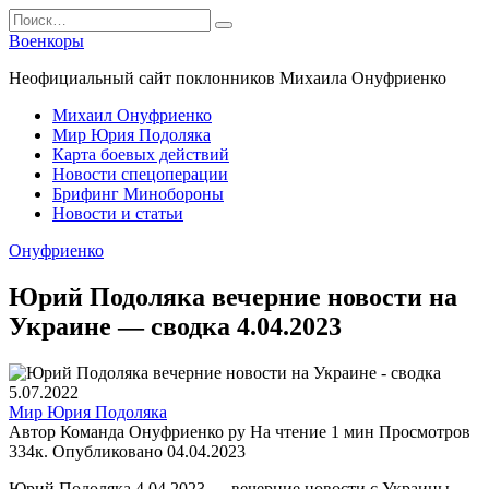
Перейти
Search
к
for:
Военкоры
содержанию
Неофициальный сайт поклонников Михаила Онуфриенко
Михаил Онуфриенко
Мир Юрия Подоляка
Карта боевых действий
Новости спецоперации
Брифинг Минобороны
Новости и статьи
Онуфриенко
Юрий Подоляка вечерние новости на
Украине — сводка 4.04.2023
Мир Юрия Подоляка
Автор
Команда Онуфриенко ру
На чтение
1 мин
Просмотров
334к.
Опубликовано
04.04.2023
Юрий Подоляка 4 04 2023 — вечерние новости с Украины.