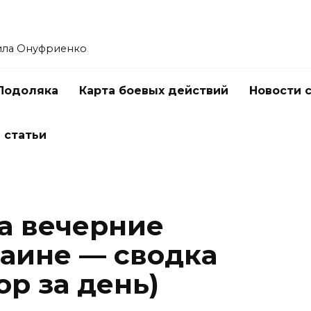
ила Онуфриенко
Подоляка
Карта боевых действий
Новости 
 статьи
а вечерние
раине — сводка
ор за день)