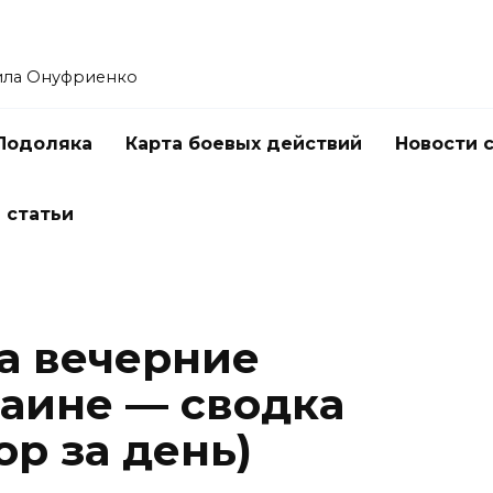
ила Онуфриенко
Подоляка
Карта боевых действий
Новости 
 статьи
а вечерние
раине — сводка
ор за день)