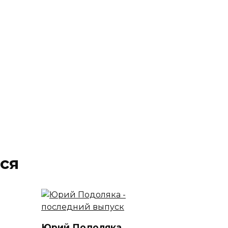
ся
Юрий Подоляка