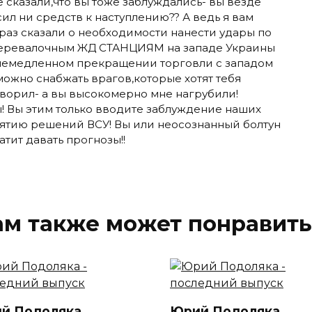
е сказали,что вы тоже заблуждались- вы везде
сил ни средств к наступлению?? А ведь я вам
 раз сказали о необходимости нанести удары по
еревалочным ЖД СТАНЦИЯМ на западе Украины
 немедленном прекращении торговли с западом
можно снабжать врагов,которые хотят тебя
говорил- а вы высокомерно мне нагрубили!
ы! Вы этим только вводите заблуждение наших
нятию решений ВСУ! Вы или неосознанный болтун
тит давать прогнозы!!
ам также может понравить
й Подоляка
Юрий Подоляка