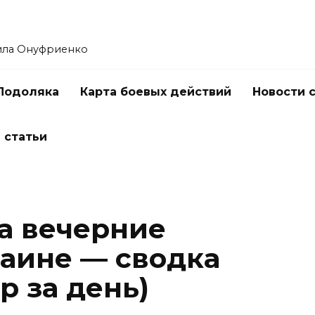
ила Онуфриенко
Подоляка
Карта боевых действий
Новости 
 статьи
а вечерние
раине — сводка
ор за день)