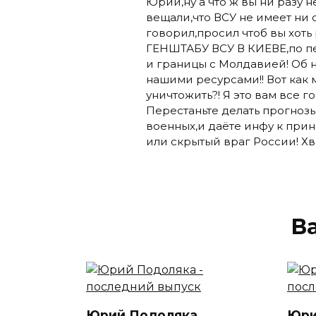
Юрий,ну а что ж вы ни разу н
вещали,что ВСУ не имеет ни 
говорил,просил чтоб вы хоть
ГЕНШТАБУ ВСУ В КИЕВЕ,по п
и границы с Молдавией! Об
нашими ресурсами!! Вот как 
уничтожить?! Я это вам все 
Перестаньте делать прогноз
военных,и даёте инфу к при
или скрытый враг России! Хва
В
Юрий Подоляка
Юри