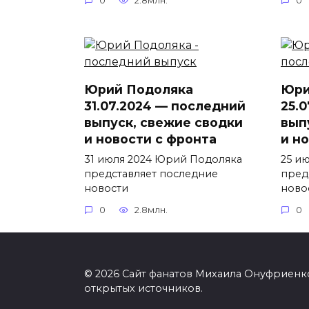
0
2.8млн.
0
Юрий Подоляка
Юри
31.07.2024 — последний
25.
выпуск, свежие сводки
вып
и новости с фронта
и н
31 июля 2024 Юрий Подоляка
25 и
представляет последние
пред
новости
ново
0
2.8млн.
0
© 2026 Сайт фанатов Михаила Онуфриенко
открытых источников.