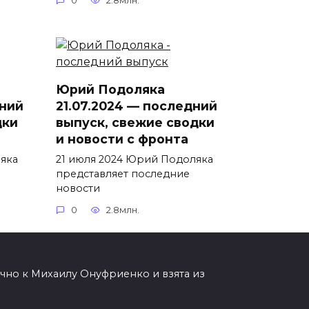
0
2.8млн.
Юрий Подоляка
дний
21.07.2024 — последний
дки
выпуск, свежие сводки
и новости с фронта
яка
21 июля 2024 Юрий Подоляка
представляет последние
новости
0
2.8млн.
чно к Михаилу Онуфриенко и взята из