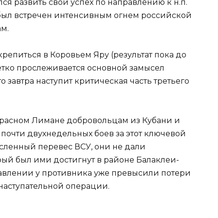
я развить свой успех по направлению к н.п.
о был встречен интенсивным огнем российской
м.
акрепиться в Коровьем Яру (результат пока до
четко прослеживается основной замысел
то завтра наступит критическая часть третьего
 Красном Лимане добровольцам из Кубани и
 почти двухнедельных боев за этот ключевой
численный перевес ВСУ, они не дали
орый был ими достигнут в районе Балаклеи-
равлении у противника уже превысили потери
наступательной операции.