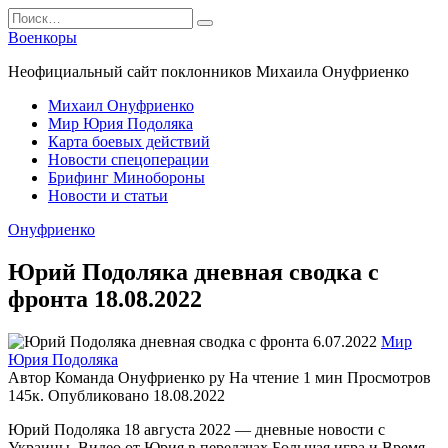
Перейти
Search
к
for:
Военкоры
содержанию
Неофициальный сайт поклонников Михаила Онуфриенко
Михаил Онуфриенко
Мир Юрия Подоляка
Карта боевых действий
Новости спецоперации
Брифинг Минобороны
Новости и статьи
Онуфриенко
Юрий Подоляка дневная сводка с
фронта 18.08.2022
Мир
Юрия Подоляка
Автор
Команда Онуфриенко ру
На чтение
1 мин
Просмотров
145к.
Опубликовано
18.08.2022
Юрий Подоляка 18 августа 2022 — дневные новости с
Украины. Видео от Юрия в передачах Большая игра и Время