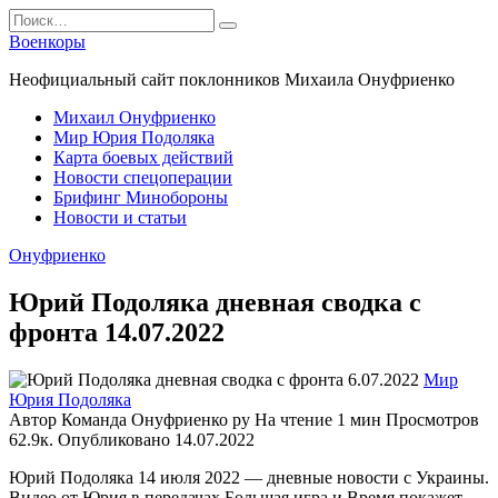
Перейти
Search
к
for:
Военкоры
содержанию
Неофициальный сайт поклонников Михаила Онуфриенко
Михаил Онуфриенко
Мир Юрия Подоляка
Карта боевых действий
Новости спецоперации
Брифинг Минобороны
Новости и статьи
Онуфриенко
Юрий Подоляка дневная сводка с
фронта 14.07.2022
Мир
Юрия Подоляка
Автор
Команда Онуфриенко ру
На чтение
1 мин
Просмотров
62.9к.
Опубликовано
14.07.2022
Юрий Подоляка 14 июля 2022 — дневные новости с Украины.
Видео от Юрия в передачах Большая игра и Время покажет.