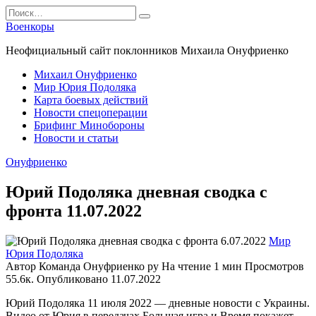
Перейти
Search
к
for:
Военкоры
содержанию
Неофициальный сайт поклонников Михаила Онуфриенко
Михаил Онуфриенко
Мир Юрия Подоляка
Карта боевых действий
Новости спецоперации
Брифинг Минобороны
Новости и статьи
Онуфриенко
Юрий Подоляка дневная сводка с
фронта 11.07.2022
Мир
Юрия Подоляка
Автор
Команда Онуфриенко ру
На чтение
1 мин
Просмотров
55.6к.
Опубликовано
11.07.2022
Юрий Подоляка 11 июля 2022 — дневные новости с Украины.
Видео от Юрия в передачах Большая игра и Время покажет.