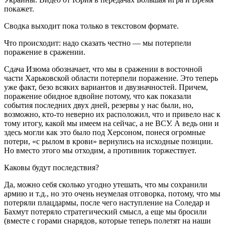
покажет.
Сводка выходит пока только в текстовом формате.
Что происходит: надо сказать честно — мы потерпели
поражение в сражении.
Сдача Изюма обозначает, что мы в сражении в восточной
части Харьковской области потерпели поражение. Это теперь
уже факт, безо всяких вариантов и двузначностей. Причем,
поражение обидное вдвойне потому, что как показали
события последних двух дней, резервы у нас были, но,
возможно, кто-то неверно их расположил, что и привело нас к
тому итогу, какой мы имеем на сейчас, а не ВСУ. А ведь они и
здесь могли как это было под Херсоном, понеся огромные
потери, «с рылом в крови» вернулись на исходные позиции.
Но вместо этого мы отходим, а противник торжествует.
Каковы будут последствия?
Да, можно себя сколько угодно утешать, что мы сохранили
армию и т.д., но это очень неумелая отговорка, потому, что мы
потеряли плацдармы, после чего наступление на Соледар и
Бахмут потеряло стратегический смысл, а еще мы бросили
(вместе с горами снарядов, которые теперь полетят на наши