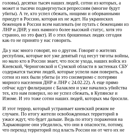
головы), десятки тысяч наших людей, сотни из которых, а
может и тысячи подвергнуться репрессиям (многие будут
убиты). А те, кто успел сбежать, нищими и оборванными
приедут в Россию, которая их не ждет. На украинских
беженцев в России всем наплевать (не путать с беженцами из
ЛНР и ДНР, у них намного более высокий статус, хотя это
странно, но это факт). И о этих брошенных людях сегодня
как-то не принято у нас говорить.
Да у нас много говорят, но о другом. Говорят о жителях
республик, которые вот уже девятый год несут тяготы войны,
но мало кто в России знает, что после ухода, наших войск из
Киевской, Черниговской и Сумской области в застенках СБУ
содержатся тысячи людей, которые успели нам поверить, а
сотни из них были убиты (и это соизмеримо с потерями
мирного населения ДНР и ЛНР с 24.02.22). А еще прямо
сейчас идут фильтрации с Балаклеи и уже начались убийства
тех, кто нам поверил, но не успел сбежать, в Купянске и
Изюме. И это тоже сотни наших людей, которых мы бросили.
И этот террор, который устраивает киевский режим не
случаен. По итогу жители освобожденных территорий в
ужасе ждут, что будет дальше. Ведь по итогу поражения на
Харьковщине они убедились, что они в опасности, потому,
что переход территорий под власть России ни от чего их не