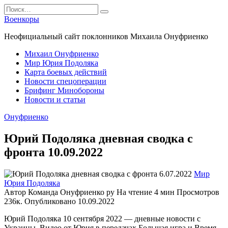
Перейти
Search
к
for:
Военкоры
содержанию
Неофициальный сайт поклонников Михаила Онуфриенко
Михаил Онуфриенко
Мир Юрия Подоляка
Карта боевых действий
Новости спецоперации
Брифинг Минобороны
Новости и статьи
Онуфриенко
Юрий Подоляка дневная сводка с
фронта 10.09.2022
Мир
Юрия Подоляка
Автор
Команда Онуфриенко ру
На чтение
4 мин
Просмотров
236к.
Опубликовано
10.09.2022
Юрий Подоляка 10 сентября 2022 — дневные новости с
Украины. Видео от Юрия в передачах Большая игра и Время