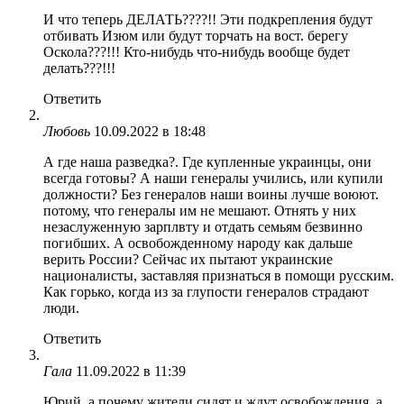
И что теперь ДЕЛАТЬ????!! Эти подкрепления будут
отбивать Изюм или будут торчать на вост. берегу
Оскола???!!! Кто-нибудь что-нибудь вообще будет
делать???!!!
Ответить
Любовь
10.09.2022 в 18:48
А где наша разведка?. Где купленные украинцы, они
всегда готовы? А наши генералы учились, или купили
должности? Без генералов наши воины лучше воюют.
потому, что генералы им не мешают. Отнять у них
незаслуженную зарплвту и отдать семьям безвинно
погибших. А освобожденному народу как дальше
верить России? Сейчас их пытают украинские
националисты, заставляя признаться в помощи русским.
Как горько, когда из за глупости генералов страдают
люди.
Ответить
Гала
11.09.2022 в 11:39
Юрий, а почему жители сидят и ждут освобождения, а