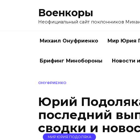
Перейти
Военкоры
к
содержанию
Неофициальный сайт поклонников Миха
Михаил Онуфриенко
Мир Юрия 
Брифинг Минобороны
Новости и
ОНУФРИЕНКО
Юрий Подоляка
последний вып
сводки и новос
МИР ЮРИЯ ПОДОЛЯКА