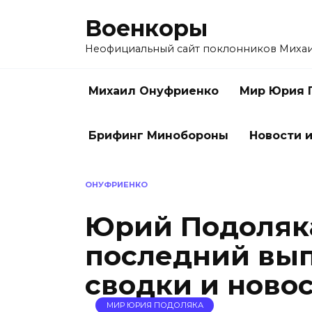
Перейти
Военкоры
к
содержанию
Неофициальный сайт поклонников Миха
Михаил Онуфриенко
Мир Юрия 
Брифинг Минобороны
Новости и
ОНУФРИЕНКО
Юрий Подоляка
последний вып
сводки и новос
МИР ЮРИЯ ПОДОЛЯКА