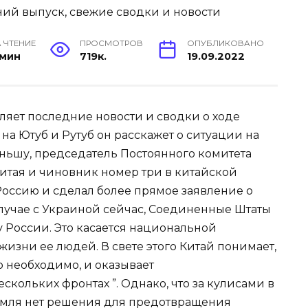
 ЧТЕНИЕ
ПРОСМОТРОВ
ОПУБЛИКОВАНО
 мин
719к.
19.09.2022
ляет последние новости и сводки о ходе
на Ютуб и Рутуб он расскажет о ситуации на
ньшу, председатель Постоянного комитета
итая и чиновник номер три в китайской
Россию и сделал более прямое заявление о
случае с Украиной сейчас, Соединенные Штаты
 России. Это касается национальной
жизни ее людей. В свете этого Китай понимает,
о необходимо, и оказывает
ольких фронтах ”. Однако, что за кулисами в
ремля нет решения для предотвращения