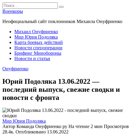
Перейти
Search
к
for:
Военкоры
содержанию
Неофициальный сайт поклонников Михаила Онуфриенко
Михаил Онуфриенко
Мир Юрия Подоляка
Карта боевых действий
Новости спецоперации
Брифинг Минобороны
Новости и статьи
Онуфриенко
Юрий Подоляка 13.06.2022 —
последний выпуск, свежие сводки и
новости с фронта
Мир Юрия Подоляка
Автор
Команда Онуфриенко ру
На чтение
2 мин
Просмотров
28.4к.
Опубликовано
13.06.2022