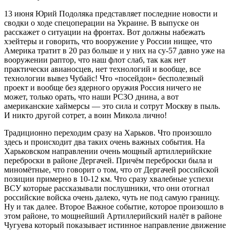
13 июня Юрий Подоляка представляет последние новости и
сводки о ходе спецоперации на Украине. В выпуске он
расскажет о ситуации на фронтах. Вот должны набежать
хэейтеры и говорить, что вооружение у России нищее, что
Америка тратит в 20 раз больше и у них на су-57 давно уже на
вооружении раптор, что наш флот слаб, так как нет
практически авианосцев, нет технологий и вообще, все
технологии вывез Чубайс! Что «посейдон» бесполезный
проект и вообще без ядерного оружия Россия ничего не
может, только орать, что наши РСЗО днина, а вот
американские хаймерсы — это сила и сотрут Москву в пыль.
И никто другой сотрет, а воин Микола лично!
Традиционно переходим сразу на Харьков. Что произошло
здесь и происходит два таких очень важных события. На
Харьковском направлении очень мощный артиллерийские
переброски в районе Дергачей. Причём переброски была и
миномётные, что говорит о том, что от Дергачей российской
позиции примерно в 10-12 км. Что сразу хвалебные успехи
ВСУ которые рассказывали послушники, что они отогнал
российские войска очень далеко, чуть не под самую границу.
Ну и так далее. Второе Важное событие, которое произошло в
этом районе, то мощнейший Артиллерийский налёт в районе
Чугуева который показывает истинное направление движение