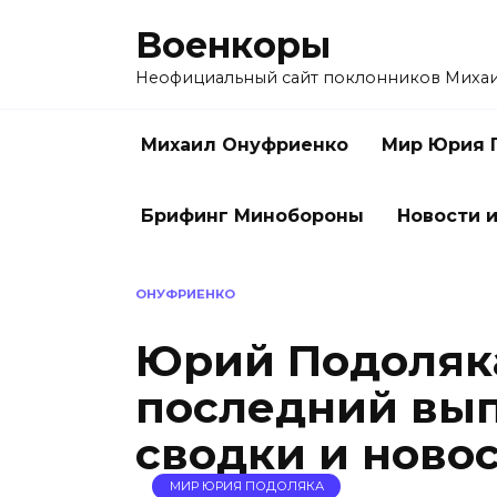
Перейти
Военкоры
к
содержанию
Неофициальный сайт поклонников Миха
Михаил Онуфриенко
Мир Юрия 
Брифинг Минобороны
Новости и
ОНУФРИЕНКО
Юрий Подоляка
последний вып
сводки и новос
МИР ЮРИЯ ПОДОЛЯКА