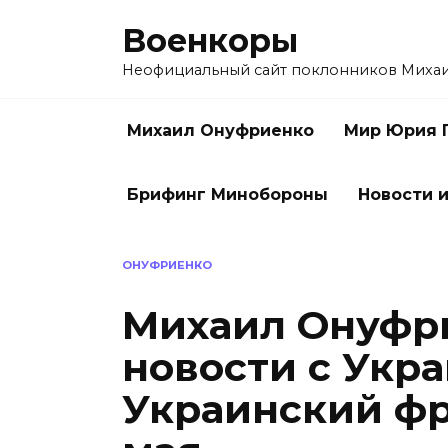
Перейти
Военкоры
к
содержанию
Неофициальный сайт поклонников Миха
Михаил Онуфриенко
Мир Юрия 
Брифинг Минобороны
Новости и
ОНУФРИЕНКО
Михаил Онуфри
новости с Укра
Украинский фро