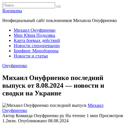
Перейти
Search
к
for:
Военкоры
содержанию
Неофициальный сайт поклонников Михаила Онуфриенко
Михаил Онуфриенко
Мир Юрия Подоляка
Карта боевых действий
Новости спецоперации
Брифинг Минобороны
Новости и статьи
Онуфриенко
Михаил Онуфриенко последний
выпуск от 8.08.2024 — новости и
сводки на Украине
Михаил
Онуфриенко
Автор
Команда Онуфриенко ру
На чтение
1 мин
Просмотров
1.2млн.
Опубликовано
08.08.2024