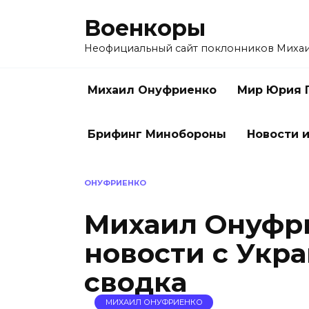
Перейти
Военкоры
к
содержанию
Неофициальный сайт поклонников Миха
Михаил Онуфриенко
Мир Юрия 
Брифинг Минобороны
Новости и
ОНУФРИЕНКО
Михаил Онуфри
новости с Укра
сводка
МИХАИЛ ОНУФРИЕНКО