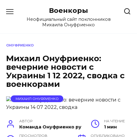
Перейти
Военкоры
к
содержанию
Неофициальный сайт поклонников
Михаила Онуфриенко
ОНУФРИЕНКО
Михаил Онуфриенко:
вечерние новости с
Украины 1 12 2022, сводка с
военкорами
МИХАИЛ ОНУФРИЕНКО
АВТОР
НА ЧТЕНИЕ
Команда Онуфриенко ру
1 мин
ПРОСМОТРОВ
ОПУБЛИКОВАНО