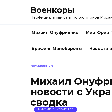
Перейти
Военкоры
к
содержанию
Неофициальный сайт поклонников Миха
Михаил Онуфриенко
Мир Юрия 
Брифинг Минобороны
Новости и
ОНУФРИЕНКО
Михаил Онуфри
новости с Укра
сводка
МИХАИЛ ОНУФРИЕНКО