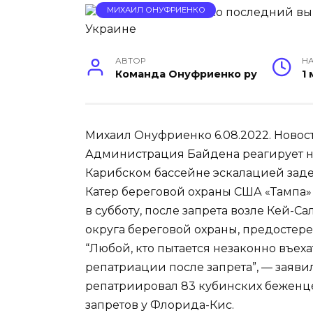
МИХАИЛ ОНУФРИЕНКО
АВТОР
НА
Команда Онуфриенко ру
1
Михаил Онуфриенко 6.08.2022. Новост
Администрация Байдена реагирует н
Карибском бассейне эскалацией зад
Катер береговой охраны США «Тампа» 
в субботу, после запрета возле Кей-С
округа береговой охраны, предостерег
“Любой, кто пытается незаконно въех
репатриации после запрета”, — заяви
репатриировал 83 кубинских беженце
запретов у Флорида-Кис.