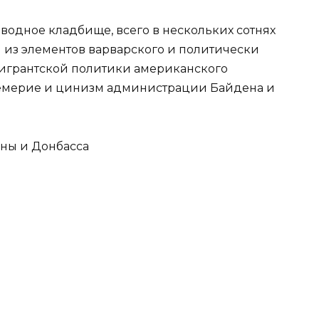
водное кладбище, всего в нескольких сотнях
м из элементов варварского и политически
игрантской политики американского
ицемерие и цинизм администрации Байдена и
ины и Донбасса