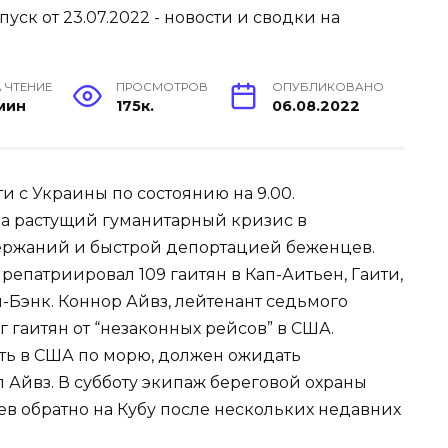
 ЧТЕНИЕ
ПРОСМОТРОВ
ОПУБЛИКОВАНО
 мин
175к.
06.08.2022
и с Украины по состоянию на 9.00.
а растущий гуманитарный кризис в
ержаний и быстрой депортацией беженцев.
репатриировал 109 гаитян в Кап-Аитьен, Гаити,
ал-Бэнк. Коннор Айвз, лейтенант седьмого
 гаитян от “незаконных рейсов” в США.
ать в США по морю, должен ожидать
л Айвз. В субботу экипаж береговой охраны
в обратно на Кубу после нескольких недавних