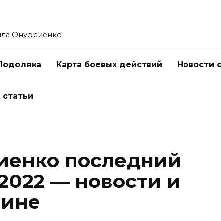
ила Онуфриенко
Подоляка
Карта боевых действий
Новости 
 статьи
иенко последний
.2022 — новости и
аине