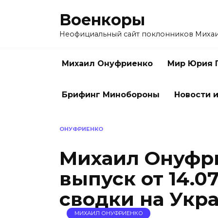
Перейти
Военкоры
к
содержанию
Неофициальный сайт поклонников Миха
Михаил Онуфриенко
Мир Юрия 
Брифинг Минобороны
Новости и
ОНУФРИЕНКО
Михаил Онуфр
выпуск от 14.0
сводки на Укр
МИХАИЛ ОНУФРИЕНКО