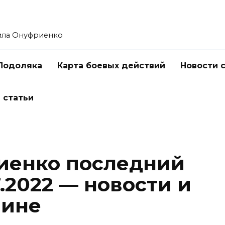
ила Онуфриенко
Подоляка
Карта боевых действий
Новости 
 статьи
иенко последний
7.2022 — новости и
аине