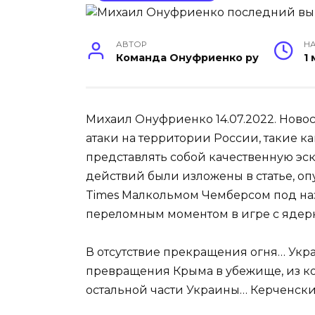
АВТОР
НА
Команда Онуфриенко ру
1
Михаил Онуфриенко 14.07.2022. Новос
атаки на территории России, такие к
представлять собой качественную эс
действий были изложены в статье, опу
Times Малкольмом Чемберсом под наз
переломным моментом в игре с ядер
В отсутствие прекращения огня… Укр
превращения Крыма в убежище, из ко
остальной части Украины… Керченски