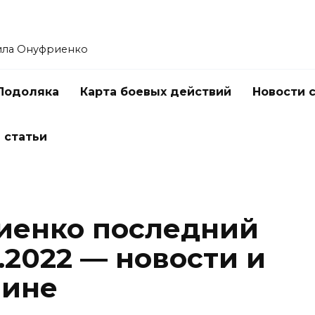
ила Онуфриенко
Подоляка
Карта боевых действий
Новости 
 статьи
иенко последний
9.2022 — новости и
аине