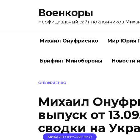
Перейти
Военкоры
к
содержанию
Неофициальный сайт поклонников Миха
Михаил Онуфриенко
Мир Юрия 
Брифинг Минобороны
Новости и
ОНУФРИЕНКО
Михаил Онуфр
выпуск от 13.0
сводки на Укр
МИХАИЛ ОНУФРИЕНКО