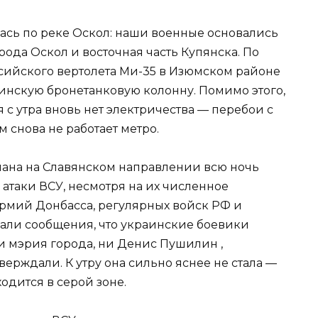
ась по реке Оскол: наши военные основались
рода Оскол и восточная часть Купянска. По
ийского вертолета Ми-35 в Изюмском районе
инскую бронетанковую колонну. Помимо этого,
я с утра вновь нет электричества — перебои с
 снова не работает метро.
мана на Славянском направлении всю ночь
атаки ВСУ, несмотря на их численное
армий Донбасса, регулярных войск РФ и
али сообщения, что украинские боевики
 ни мэрия города, ни Денис Пушилин ,
верждали. К утру она сильно яснее не стала —
ходится в серой зоне.