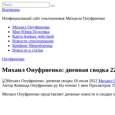
Перейти
Search
к
for:
Военкоры
содержанию
Неофициальный сайт поклонников Михаила Онуфриенко
Михаил Онуфриенко
Мир Юрия Подоляка
Карта боевых действий
Новости спецоперации
Брифинг Минобороны
Новости и статьи
Онуфриенко
Михаил Онуфриенко: дневная сводка 22 
Михаил 
Автор
Команда Онуфриенко ру
На чтение
1 мин
Просмотров
3
Михаил Онуфриенко представляет дневные новости и сводки о 