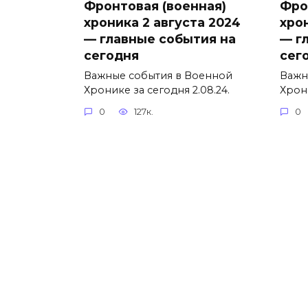
Фронтовая (военная)
Фро
хроника 2 августа 2024
хрон
— главные события на
— г
сегодня
сег
Важные события в Военной
Важн
Хронике за сегодня 2.08.24.
Хрони
0
127к.
0