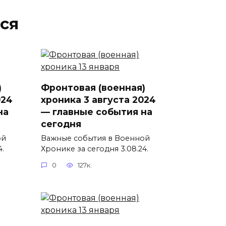
ся
)
Фронтовая (военная)
024
хроника 3 августа 2024
на
— главные события на
сегодня
ой
Важные события в Военной
4.
Хронике за сегодня 3.08.24.
0
127к.