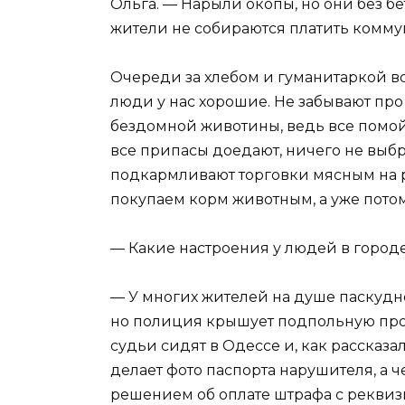
Ольга. — Нарыли окопы, но они без бе
жители не собираются платить коммуна
Очереди за хлебом и гуманитаркой вс
люди у нас хорошие. Не забывают про
бездомной животины, ведь все помойк
все припасы доедают, ничего не выб
подкармливают торговки мясным на р
покупаем корм животным, а уже потом
— Какие настроения у людей в город
— У многих жителей на душе паскудно
но полиция крышует подпольную прод
судьи сидят в Одессе и, как рассказа
делает фото паспорта нарушителя, а
решением об оплате штрафа с реквизи