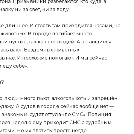
тона. Призывники разбегаются кто куда, а
лку ни за свет, ни за воду.
е длиннее. И стоять там приходится часами, но
 животных. В городе погибает много
и пустые, так как нет людей. А оставшиеся
расывают. Бездомных животных
ынке. И прохожие помогают. И мы сейчас
 еду себе».
е?
, люди много пьют, алкоголь хоть и запрещён,
ажу. А судов в городе сейчас вообще нет —
л знакомый, судят оттуда «по СМС». Полиция
 через неделю ему приходит СМС с судебным
тами. Но их платить просто негде.