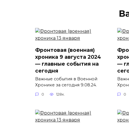
В
Фронтовая (военная)
Фро
хроника 9 августа 2024
хро
— главные события на
— г
сегодня
сег
Важные события в Военной
Важн
Хронике за сегодня 9.08.24.
Хрони
0
128к.
0