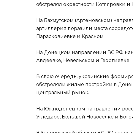
обстрелял окрестности Котляровки и
На Бахмутском (Артемовском) направ
артиллерия поразили места сосредот
Парасковиевке и Красном.
На Донецком направлении ВС РФ нан
Авдеевке, Невельском и Георгиевке.
В свою очередь, украинские формир
обстреляли жилые постройки в Донец
центральный рынок.
На Южнодонецком направлении росси
Угледаре, Большой Новосёлке и Бого
В Запорожской области ВС РФ нанесл