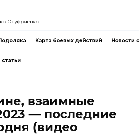
ила Онуфриенко
Подоляка
Карта боевых действий
Новости 
 статьи
ине, взаимные
.2023 — последние
одня (видео