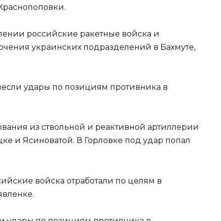
 Краснопоповки.
лении российские ракетные войска и
очения украинских подразделений в Бахмуте,
если удары по позициям противника в
ования из ствольной и реактивной артиллерии
ке и Ясиноватой. В Горловке под удар попал
йские войска отработали по целям в
явленке.
и удары по позициям противника в