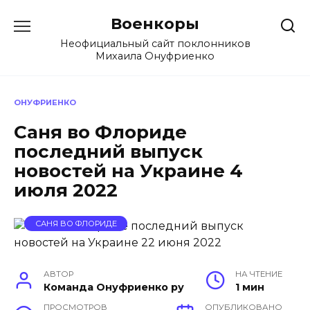
Перейти
Военкоры
к
содержанию
Неофициальный сайт поклонников
Михаила Онуфриенко
ОНУФРИЕНКО
Саня во Флориде
последний выпуск
новостей на Украине 4
июля 2022
САНЯ ВО ФЛОРИДЕ
АВТОР
НА ЧТЕНИЕ
Команда Онуфриенко ру
1 мин
ПРОСМОТРОВ
ОПУБЛИКОВАНО