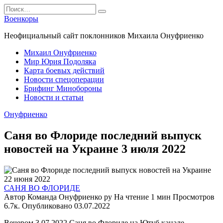
Перейти
Search
к
for:
Военкоры
содержанию
Неофициальный сайт поклонников Михаила Онуфриенко
Михаил Онуфриенко
Мир Юрия Подоляка
Карта боевых действий
Новости спецоперации
Брифинг Минобороны
Новости и статьи
Онуфриенко
Саня во Флориде последний выпуск
новостей на Украине 3 июля 2022
САНЯ ВО ФЛОРИДЕ
Автор
Команда Онуфриенко ру
На чтение
1 мин
Просмотров
6.7к.
Опубликовано
03.07.2022
Вечером 3.07.2022 Саня во Флориде на Ютуб канале