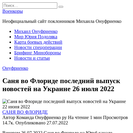
Перейти
Search
к
for:
Военкоры
содержанию
Неофициальный сайт поклонников Михаила Онуфриенко
Михаил Онуфриенко
Мир Юрия Подоляка
Карта боевых действий
Новости спецоперации
Брифинг Минобороны
Новости и статьи
Онуфриенко
Саня во Флориде последний выпуск
новостей на Украине 26 июля 2022
САНЯ ВО ФЛОРИДЕ
Автор
Команда Онуфриенко ру
На чтение
1 мин
Просмотров
14.7к.
Опубликовано
27.07.2022
Вечером 26.07.2022 Саня во Флориде на Ютуб канале