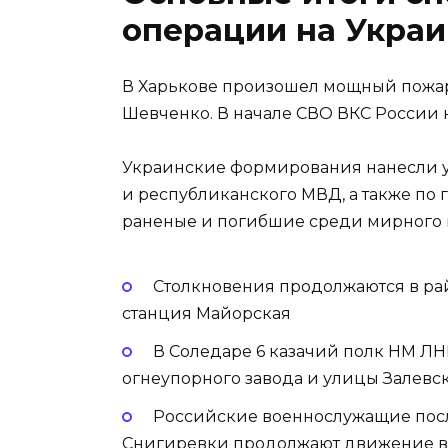
операции на Украин
В Харькове произошел мощный пожар
Шевченко. В начале СВО ВКС России 
Украинские формирования нанесли 
и республиканского МВД, а также по 
раненые и погибшие среди мирного 
Столкновения продолжаются в рай
станция Майорская
В Соледаре 6 казачий полк НМ ЛН
огнеупорного завода и улицы Залевск
Российские военнослужащие после
Снигиревки продолжают движение в