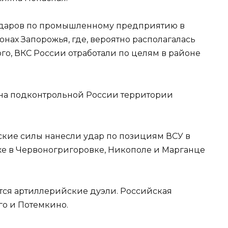
 ударов по промышленному предприятию в
ах Запорожья, где, вероятно располагалась
ого, ВКС России отработали по целям в районе
к на подконтрольной России территории
ские силы нанесли удар по позициям ВСУ в
кже в Червоногригоровке, Никополе и Марганце
тся артиллерийские дуэли. Российская
го и Потемкино.