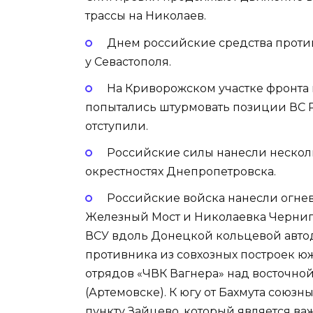
трассы на Николаев.
Днем российские средства прот
у Севастополя.
На Криворожском участке фронта
попытались штурмовать позиции ВС Р
отступили.
Российские силы нанесли несколь
окрестностях Днепропетровска.
Российские войска нанесли огнев
Железный Мост и Николаевка Черниг
ВСУ вдоль Донецкой кольцевой авто
противника из совхозных построек ю
отрядов «ЧВК Вагнера» над восточно
(Артемовске). К югу от Бахмута союз
пункту Зайцево, который является ва