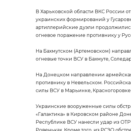
В Харьковской области ВКС России о
украинских формирований у Гусаровк
артиллерийские дуэли продолжились
огневое поражение противнику у Рус
На Бахмутском (Артемовском) напра
огневые точки ВСУ в Бахмуте, Соледар
На Донецком направлении армейская
противнику в Невельском. Российск
силы ВСУ в Марьинке, Красногоровке,
Украинские вооруженные силы обст
«Галактика» в Кировском районе Доне
Республике ВСУ нанесли удар из ОТР
Ровеньках. Кроме того, из РСЗО обстр