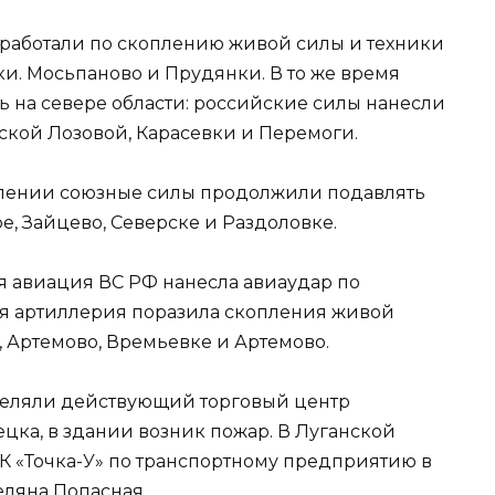
тработали по скоплению живой силы и техники
и. Мосьпаново и Прудянки. В то же время
 на севере области: российские силы нанесли
ской Лозовой, Карасевки и Перемоги.
влении союзные силы продолжили подавлять
е, Зайцево, Северске и Раздоловке.
 авиация ВС РФ нанесла авиаудар по
ая артиллерия поразила скопления живой
 Артемово, Времьевке и Артемово.
реляли действующий торговый центр
цка, в здании возник пожар. В Луганской
К «Точка-У» по транспортному предприятию в
еляна Попасная.