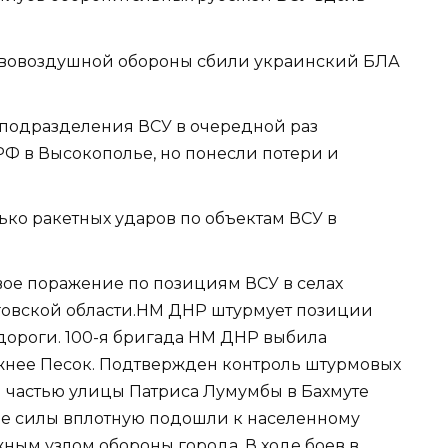
ивовоздушной обороны сбили украинский БЛА
 подразделения ВСУ в очередной раз
Ф в Высокополье, но понесли потери и
ко ракетных ударов по объектам ВСУ в
ое поражение по позициям ВСУ в селах
овской области.НМ ДНР штурмует позиции
дороги. 100-я бригада НМ ДНР выбила
жнее Песок. Подтвержден контроль штурмовых
й частью улицы Патриса Лумумбы в Бахмуте
ные силы вплотную подошли к населенному
жным узлом обороны города. В ходе боев в