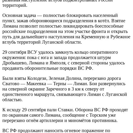
территорий.
Основная задача — полностью блокировать населенный
пункт, зажав обороняющиеся подразделения в котёл. Взятие
Лимана позволит полностью ликвидировать боеспособные
российские подразделения на этом участке фронта и открыть
путь для дальнейшего наступления на Кременную и Рубежное
вглубь территорий Луганской области.
29 сентября ВСУ удалось замкнуть кольцо оперативного
окружения: пока с юга и запада продолжается штурм
Дробышево, Лимана и Ямполя, с северной стороны удалось
продавить оборонительные порядки ВС РФ.
Были взяты Колодези, Зеленая Долина, перерезано дорога
Сватово — Макеевка — Терны — Лиман. Бои развернулись
на северной окраине Заречного в 3 км к северу от
единственного маршрута, связывающего Лиман с Луганской
областью.
К исходу 29 сентября пали Ставки. Оборона ВС РФ проходят
по окраинам самого Лимана, сообщение с Торским уже
перерезано огнём артиллерии и миномётов противника.
ВС РФ продолжают наносить огневое поражение по