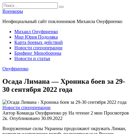
Перейти
Search
к
for:
Военкоры
содержанию
Неофициальный сайт поклонников Михаила Онуфриенко
Михаил Онуфриенко
Мир Юрия Подоляка
Карта боевых действий
Новости спецоперации
Брифинг Минобороны
Новости и статьи
Онуфриенко
Осада Лимана — Хроника боев за 29-
30 сентября 2022 года
Новости спецоперации
Автор
Команда Онуфриенко ру
На чтение
2 мин
Просмотров
2к.
Опубликовано
30.09.2022
Вооруженные силы Украины продолжают окружать Лиман,
развивая наступление вглубь подконтрольных России