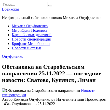
Перейти
Search
к
for:
Военкоры
содержанию
Неофициальный сайт поклонников Михаила Онуфриенко
Михаил Онуфриенко
Мир Юрия Подоляка
Карта боевых действий
Новости спецоперации
Брифинг Минобороны
Новости и статьи
Онуфриенко
Обстановка на Старобельском
направлении 25.11.2022 — последние
новости: Сватово, Купянск, Лиман
Новости
спецоперации
Автор
Команда Онуфриенко ру
На чтение
2 мин
Просмотров
143к.
Опубликовано
25.11.2022