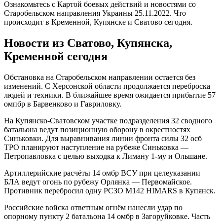
Ознакомьтесь с Картой боевых действий и новостями со
Старобельском направления Украины 25.11.2022. Что
происходит в Кременной, Купянске и Сватово сегодня.
Новости из Сватово, Купянска,
Кременной сегодня
Обстановка на Старобельском направлении остается без
изменений. С Херсонской области продолжается переброска
людей и техники. В ближайшее время ожидается прибытие 57
омпбр в Барвенково и Гавриловку.
На Купянско-Сватовском участке подразделения 32 сводного
батальона ведут позиционную оборону в окрестностях
Синьковки. Для выравнивания линии фронта силы 32 осб
ТРО планируют наступление на рубеже Синьковка —
Петропавловка с целью выходка к Лиману 1-му и Ольшане.
Артиллерийские расчёты 14 омбр ВСУ при целеуказании
БЛА ведут огонь по рубежу Орлянка — Первомайское.
Противник перебросил одну РСЗО M142 HIMARS в Купянск.
Российские войска ответным огнём нанесли удар по
опорному пункту 2 батальона 14 омбр в Загоруйковке. Часть