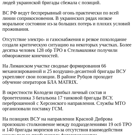
людей украинской бригады сбежала с позиций.
ВС РФ ведут беспрерывный огонь практически по всей
линии соприкосновения. В украинских рядах низкое
моральное состояние из-за больших потерь и плохих условий
проживания.
Отсутствие электро- и газоснабжения и резкое похолодание
создали критическую ситуацию на некоторых участках. Более
десятка человек 128 обр ТРО в Стельмаховке получили
обморожение конечностей.
На Лиманском участке сводные формирования 66
механизированной и 25 воздушно-десантной бригады ВСУ
укрепляют свои позиции. В районе Рубцов проходит
обучение операторов БЛА MATRIX.
В окрестности Колодези прибыл личный состав и
бронетехника 3 батальона 17 танковой бригады ВСУ,
переброшенной с Херсонского направления. Службы МТО
организовали поставку ГСМ.
На позициях ВСУ на направлении Красной Диброва
произошло столкновение между подразделениями 19 осб ТРО
и 140 бригады морпехов из-за отсутствия взаимодействия