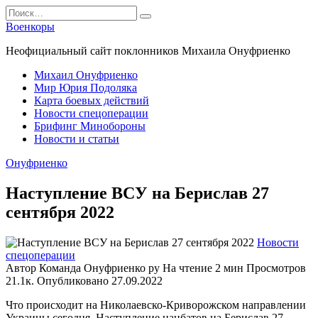
Перейти
Search
к
for:
Военкоры
содержанию
Неофициальный сайт поклонников Михаила Онуфриенко
Михаил Онуфриенко
Мир Юрия Подоляка
Карта боевых действий
Новости спецоперации
Брифинг Минобороны
Новости и статьи
Онуфриенко
Наступление ВСУ на Берислав 27
сентября 2022
Новости
спецоперации
Автор
Команда Онуфриенко ру
На чтение
2 мин
Просмотров
21.1к.
Опубликовано
27.09.2022
Что происходит на Николаевско-Криворожском направлении
Украины сегодня. Наступление нацбатов на Берислав 27