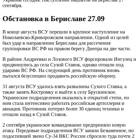
сентября.
Обстановка в Бериславе 27.09
В конце августа ВСУ перешли в крупное наступление на
Николаевско-Криворожском направлении. Одной из целей
был удар в направлении Берислава для рассечения
группировки ВС РФ на правом берегу Днепра на две части.
В районе Андреевки и Лозового ВСУ форсировали Ингулец и
продвинулись до села Сухой Ставок, однако отошли под
ударами ВС РФ. На следующий день противник вновь
пытался безуспешно продавить российскую оборону.
31 августа ВСУ удалось взять развалины Сухого Ставка, а
также занять Костромку и выйти к селу Брускинское.
Украинские подразделения оказались в открытой степи, по
ним стала интенсивно работать российская артиллерия и
авиация. Противник потерял более 30 единиц техники и
отошли назад в Сухой Ставок.
2 сентября украинское командование предприняло новую
атаку. Передовые подразделения ВСУ заняли Безыменное, но
подоспевшей звено Су-34 ВКС России сбросило туда почти 2