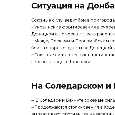
Ситуация на Донба
Союзные силы ведут бои в пригорода
➖Украинские формирования в очеред
Донецкой агломерации, есть ранены
➖Между Песками и Первомайским п
бои за опорные пункты на Донецкой 
➖Союзные силы оттесняют противник
северо-западе от Горловки.
На Соледарском и
➖ В Соледаре и Бахмуте союзные сил
➖Продолжаются столкновения в Коде
выдавливают противника на западных