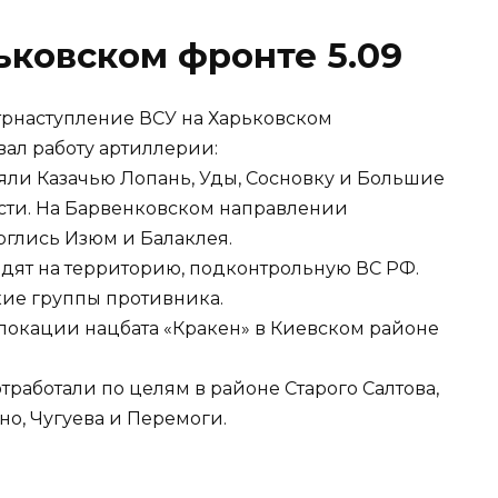
ьковском фронте 5.09
нтрнаступление ВСУ на Харьковском
ал работу артиллерии:
ли Казачью Лопань, Уды, Сосновку и Большие
сти. На Барвенковском направлении
глись Изюм и Балаклея.
дят на территорию, подконтрольную ВС РФ.
кие группы противника.
локации нацбата «Кракен» в Киевском районе
работали по целям в районе Старого Салтова,
но, Чугуева и Перемоги.