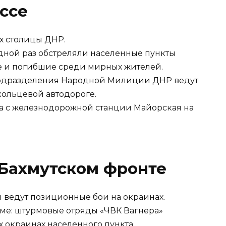
ссе
х столицы ДНР.
ной раз обстреляли населенные пункты
е и погибшие среди мирных жителей.
одразделения Народной Милиции ДНР ведут
кольцевой автодороге.
а с железнодорожной станции Майорская на
 Бахмутском фронте
ы ведут позиционные бои на окраинах.
ме: штурмовые отряды «ЧВК Вагнера»
 окраинах населенного пункта.