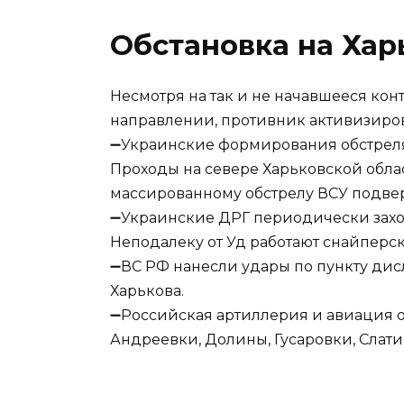
Обстановка на Хар
Несмотря на так и не начавшееся ко
направлении, противник активизиров
➖Украинские формирования обстреля
Проходы на севере Харьковской обла
массированному обстрелу ВСУ подвер
➖Украинские ДРГ периодически захо
Неподалеку от Уд работают снайперс
➖ВС РФ нанесли удары по пункту дис
Харькова.
➖Российская артиллерия и авиация от
Андреевки, Долины, Гусаровки, Слати