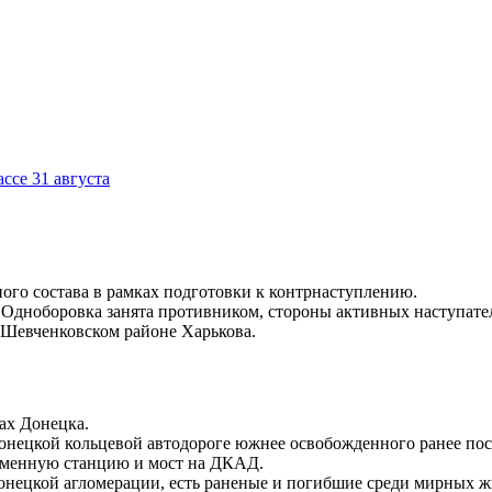
ссе 31 августа
ого состава в рамках подготовки к контрнаступлению.
Одноборовка занята противником, стороны активных наступател
 Шевченковском районе Харькова.
ах Донецка.
онецкой кольцевой автодороге южнее освобожденного ранее пос
еменную станцию и мост на ДКАД.
нецкой агломерации, есть раненые и погибшие среди мирных ж