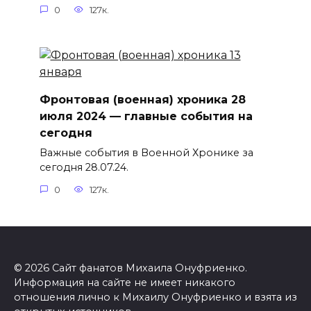
0
127к.
Фронтовая (военная) хроника 28
июля 2024 — главные события на
сегодня
Важные события в Военной Хронике за
сегодня 28.07.24.
0
127к.
© 2026 Сайт фанатов Михаила Онуфриенко.
Информация на сайте не имеет никакого
отношения лично к Михаилу Онуфриенко и взята из