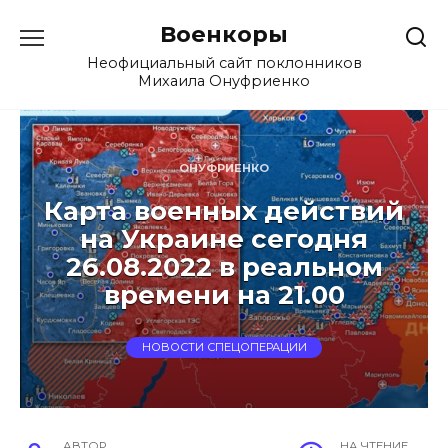
Перейти
Военкоры
к
содержанию
Неофициальный сайт поклонников
Михаила Онуфриенко
ОНУФРИЕНКО
Карта военных действий
на Украине сегодня
26.08.2022 в реальном
времени на 21.00
НОВОСТИ СПЕЦОПЕРАЦИИ
АВТОР
НА ЧТЕНИЕ