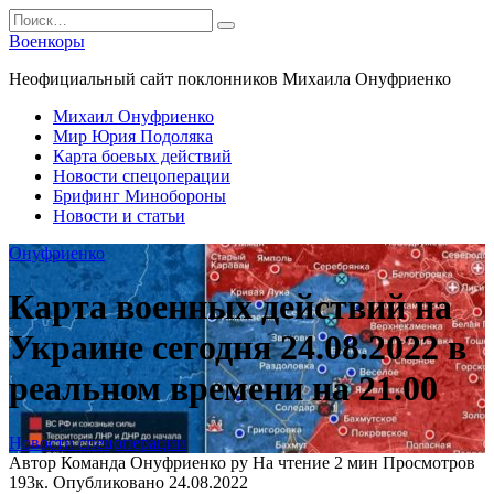
Перейти
Search
к
for:
Военкоры
содержанию
Неофициальный сайт поклонников Михаила Онуфриенко
Михаил Онуфриенко
Мир Юрия Подоляка
Карта боевых действий
Новости спецоперации
Брифинг Минобороны
Новости и статьи
Онуфриенко
Карта военных действий на
Украине сегодня 24.08.2022 в
реальном времени на 21.00
Новости спецоперации
Автор
Команда Онуфриенко ру
На чтение
2 мин
Просмотров
193к.
Опубликовано
24.08.2022