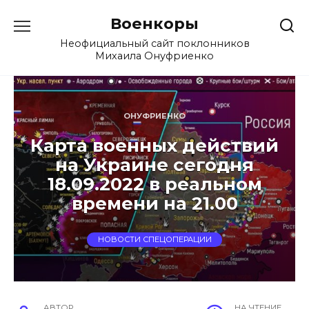
Перейти
Военкоры
к
содержанию
Неофициальный сайт поклонников
Михаила Онуфриенко
ОНУФРИЕНКО
Карта военных действий
на Украине сегодня
18.09.2022 в реальном
времени на 21.00
НОВОСТИ СПЕЦОПЕРАЦИИ
АВТОР
НА ЧТЕНИЕ