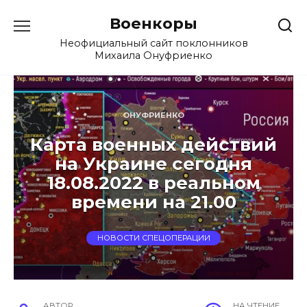
Перейти
Военкоры
к
содержанию
Неофициальный сайт поклонников
Михаила Онуфриенко
ОНУФРИЕНКО
Карта военных действий
на Украине сегодня
18.08.2022 в реальном
времени на 21.00
НОВОСТИ СПЕЦОПЕРАЦИИ
АВТОР
НА ЧТЕНИЕ