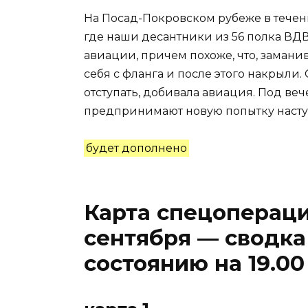
На Посад-Покровском рубеже в течен
где наши десантники из 56 полка ВД
авиации, причем похоже, что, замани
себя с фланга и после этого накрыли
отступать, добивала авиация. Под ве
предпринимают новую попытку наступ
будет дополнено
Карта спецопераци
сентября — сводка
состоянию на 19.00