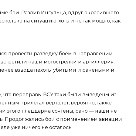
ые бои. Разлив Ингульца, вдруг окрасившего
сколько на ситуацию, хоть и не так мощно, как
ся провести разведку боем в направлении
 встретили наши мотострелки и артиллерия.
менее взвода пехоты убитыми и ранеными и
, что переправы ВСУ таки были выведены из
енным прилетал вертолет, вероятно, также
дни этого плацдарма сочтены, рано — наши не
сь. Продолжались бои с применением авиации
деле уже ничего не осталось.