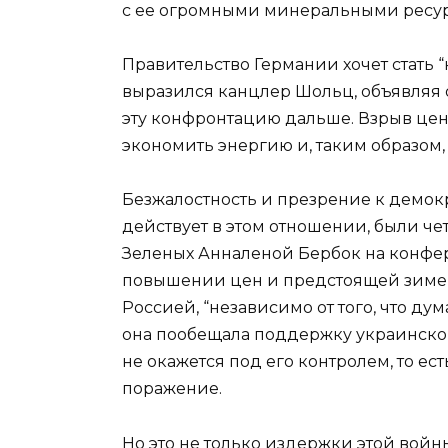
с ее огромными минеральными ресур
Правительство Германии хочет стать “
выразился канцлер Шольц, объявляя о
эту конфронтацию дальше. Взрыв цен 
экономить энергию и, таким образом
Безжалостность и презрение к демок
действует в этом отношении, были ч
Зеленых Анналеной Бербок на конфер
повышении цен и предстоящей зиме, 
Россией, “независимо от того, что ду
она пообещала поддержку украинском
не окажется под его контролем, то ест
поражение.
Но это не только издержки этой вой