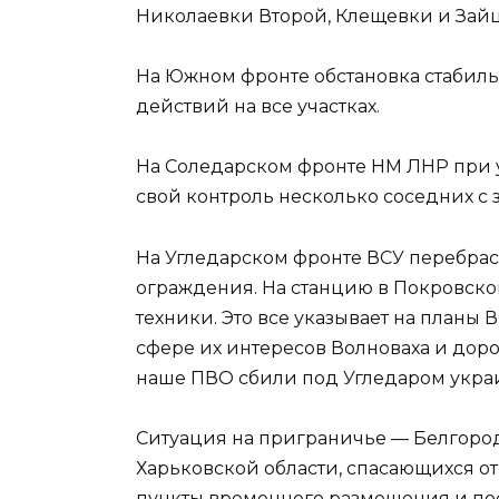
Николаевки Второй, Клещевки и Зайц
На Южном фронте обстановка стабиль
действий на все участках.
На Соледарском фронте НМ ЛНР при у
свой контроль несколько соседних с
На Угледарском фронте ВСУ перебра
ограждения. На станцию в Покровск
техники. Это все указывает на планы 
сфере их интересов Волноваха и дор
наше ПВО сбили под Угледаром укра
Ситуация на приграничье — Белгород
Харьковской области, спасающихся о
пункты временного размещения и пос