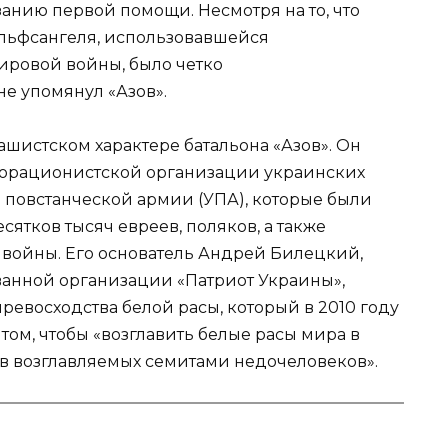
нию первой помощи. Несмотря на то, что
льфсангеля, использовавшейся
ировой войны, было четко
е упомянул «Азов».
шистском характере батальона «Азов». Он
аборационистской организации украинских
 повстанческой армии (УПА), которые были
сятков тысяч евреев, поляков, а также
войны. Его основатель Андрей Билецкий,
анной организации «Патриот Украины»,
евосходства белой расы, который в 2010 году
 том, чтобы «возглавить белые расы мира в
в возглавляемых семитами недочеловеков».