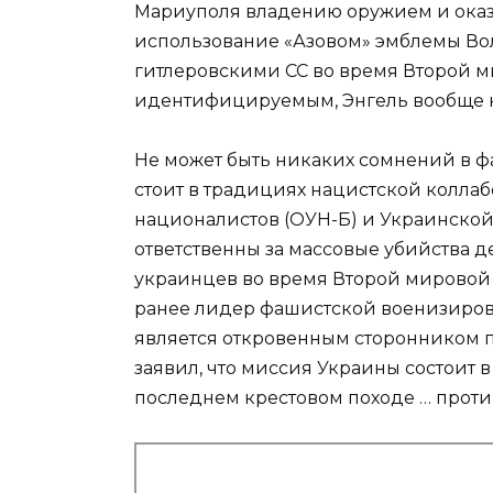
Мариуполя владению оружием и оказа
использование «Азовом» эмблемы Во
гитлеровскими СС во время Второй м
идентифицируемым, Энгель вообще н
Не может быть никаких сомнений в фа
стоит в традициях нацистской колл
националистов (ОУН-Б) и Украинской
ответственны за массовые убийства де
украинцев во время Второй мировой 
ранее лидер фашистской военизиров
является откровенным сторонником пр
заявил, что миссия Украины состоит в
последнем крестовом походе … проти