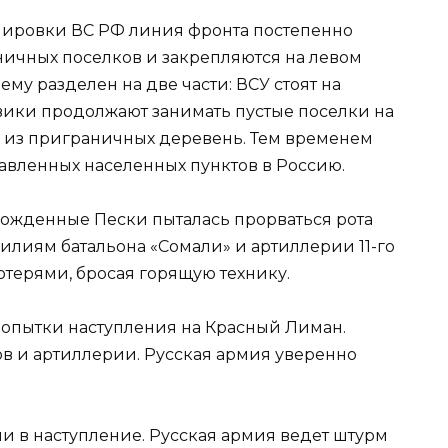
пировки ВС РФ линия фронта постепенно
ничных поселков и закрепляются на левом
му разделен на две части: ВСУ стоят на
евики продолжают занимать пустые поселки на
 из приграничных деревень. Тем временем
авленных населенных пунктов в Россию.
ожденные Пески пыталась прорваться рота
силиям батальона «Сомали» и артиллерии 11-го
отерями, бросая горящую технику.
попытки наступления на Красный Лиман.
ов и артиллерии. Русская армия уверенно
 в наступление. Русская армия ведет штурм