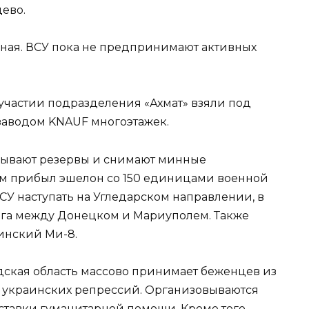
ево.
ная. ВСУ пока не предпринимают активных
частии подразделения «Ахмат» взяли под
 заводом KNAUF многоэтажек.
сывают резервы и снимают минные
ом прибыл эшелон со 150 единицами военной
ВСУ наступать на Угледарском направлении, в
ога между Донецком и Мариуполем. Также
инский Ми-8.
ская область массово принимает беженцев из
т украинских репрессий. Организовываются
тавки гуманитарной помощи. Кроме того,