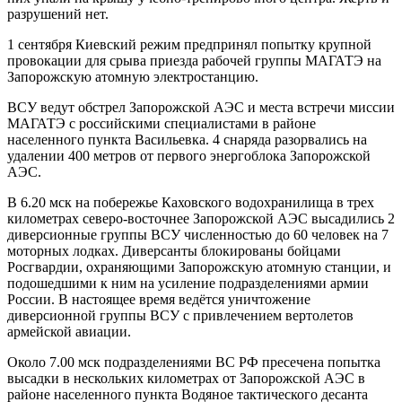
разрушений нет.
1 сентября Киевский режим предпринял попытку крупной
провокации для срыва приезда рабочей группы МАГАТЭ на
Запорожскую атомную электростанцию.
ВСУ ведут обстрел Запорожской АЭС и места встречи миссии
МАГАТЭ с российскими специалистами в районе
населенного пункта Васильевка. 4 снаряда разорвались на
удалении 400 метров от первого энергоблока Запорожской
АЭС.
В 6.20 мск на побережье Каховского водохранилища в трех
километрах северо-восточнее Запорожской АЭС высадились 2
диверсионные группы ВСУ численностью до 60 человек на 7
моторных лодках. Диверсанты блокированы бойцами
Росгвардии, охраняющими Запорожскую атомную станции, и
подошедшими к ним на усиление подразделениями армии
России. В настоящее время ведётся уничтожение
диверсионной группы ВСУ с привлечением вертолетов
армейской авиации.
Около 7.00 мск подразделениями ВС РФ пресечена попытка
высадки в нескольких километрах от Запорожской АЭС в
районе населенного пункта Водяное тактического десанта