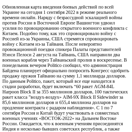
Обновленная карта введения боевых действий по всей
Украине на сегодня 1 сентября 2022 в режиме реального
времени онлайн. Наряду с безрассудной эскалацией войны
против России в Восточной Европе Вашингтон удвоил
усилия по провоцированию открытого военного конфликта с
Китаем. Подобно тому, как это спровоцировало войну с
Россией из-за Украины, США стремятся спровоцировать
войну с Китаем из-за Тайваня. После невероятно
провокационной поездки спикера Палаты представителей
Нэнси Пелоси 2 августа на Тайвань, США направили два
военных корабля через Тайваньский пролив в воскресенье. В
понедельник вечером Politico сообщил, что администрация
Байдена планирует официально попросить Конгресс одобрить
продажу оружия Тайваню на сумму 1,1 миллиарда долларов.
По данным Politico, пакет, который все еще находится в
стадии разработки, будет включать “60 ракет AGM-84L
Harpoon Block II за 355 миллионов долларов, 100 тактических
ракет класса ”воздух-воздух» AIM-9X Block II Sidewinder за
85,6 миллионов долларов и 655,4 миллиона долларов на
продление контракта с радаром наблюдения». С 1 по 7
сентября Россия и Китай будут участвовать в совместных
военных учениях «ВОСТОК-2022» на Дальнем Востоке
России. Ожидается, что к военным учениям присоединятся
Индия и несколько бывших советских республик, а также