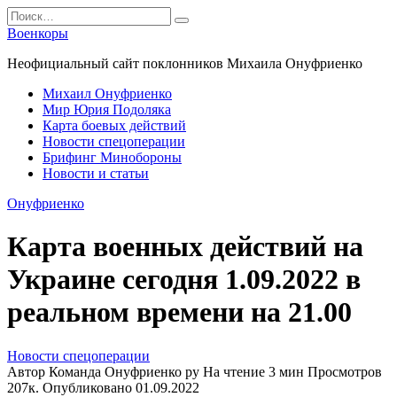
Перейти
Search
к
for:
Военкоры
содержанию
Неофициальный сайт поклонников Михаила Онуфриенко
Михаил Онуфриенко
Мир Юрия Подоляка
Карта боевых действий
Новости спецоперации
Брифинг Минобороны
Новости и статьи
Онуфриенко
Карта военных действий на
Украине сегодня 1.09.2022 в
реальном времени на 21.00
Новости спецоперации
Автор
Команда Онуфриенко ру
На чтение
3 мин
Просмотров
207к.
Опубликовано
01.09.2022