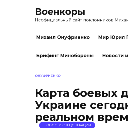
Перейти
Военкоры
к
содержанию
Неофициальный сайт поклонников Миха
Михаил Онуфриенко
Мир Юрия 
Брифинг Минобороны
Новости и
ОНУФРИЕНКО
Карта боевых 
Украине сегодн
реальном време
НОВОСТИ СПЕЦОПЕРАЦИИ