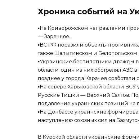
Хроника событий на У
▪️На Криворожском направлении про
— Заречное.
▪️ВС РФ поразили объекты противник
также Шалыгинском и Белопольском р
▪️Украинские беспилотники дважды 
области: один из них обстрелял АЗС 
позднее у города Карачев сработали 
▪️На севере Харьковской области ВС
Русские Тишки — Верхний Салтов. По
подавление украинских позиций на 
▪️На Донбассе украинские формирова
наступлению союзных сил на Бахмутс
В Курской области украинские форм