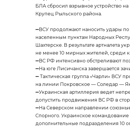
БЛА сбросил взрывное устройство на
Крупец Рыльского района.
➖ВСУ продолжают наносить удары по
населенным пунктам Народных Респуб
Шахтерске. В результате артналета 
не менее 10 мирных жителей, среди к
➖ВС РФ интенсивно обстреливают поз
➖На юге Лисичанска завершается зач
➖ Тактическая группа «Чарли» ВСУ п
на линии Покровское — Соледар — Я
➖Украинская артиллерия ведет непре
допустить продвижения ВС РФ в стор
➖На Северском направлении союзные 
Спорного. Украинское командование
дополнительные подразделения 10 ог