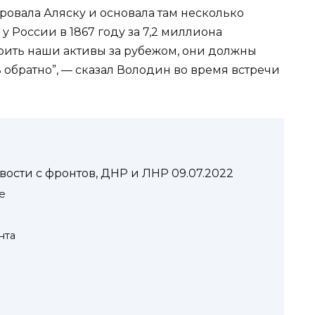
ровала Аляску и основала там несколько
 России в 1867 году за 7,2 миллиона
воить наши активы за рубежом, они должны
ть обратно”, — сказал Володин во время встречи
вости с фронтов, ДНР и ЛНР 09.07.2022
е
нта