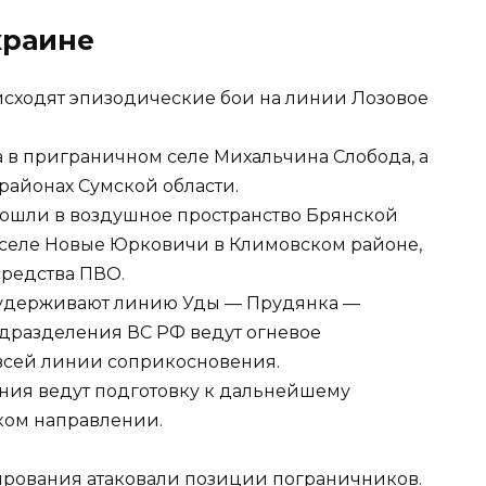
краине
исходят эпизодические бои на линии Лозовое
а в приграничном селе Михальчина Слобода, а
айонах Сумской области.
вошли в воздушное пространство Брянской
в селе Новые Юрковичи в Климовском районе,
средства ПВО.
У удерживают линию Уды — Прудянка —
дразделения ВС РФ ведут огневое
всей линии соприкосновения.
ния ведут подготовку к дальнейшему
ком направлении.
ирования атаковали позиции пограничников.