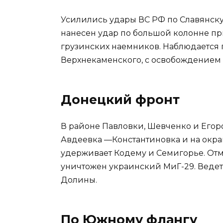
Усилились удары ВС РФ по Славянску
нанесен удар по большой колонне пр
грузинских наемников. Наблюдается
Верхнекаменского, с освобождением 
Донецкий фронт
В районе Павловки, Шевченко и Егоро
Авдеевка —Константиновка и на окра
удерживает Кодему и Семигорье. От
уничтожен украинский МиГ-29. Ведет
Долины.
По Южному флангу