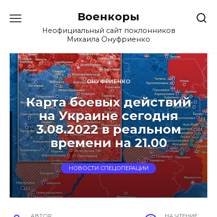
Перейти
Военкоры
к
содержанию
Неофициальный сайт поклонников
Михаила Онуфриенко
ОНУФРИЕНКО
Карта боевых действий
на Украине сегодня
3.08.2022 в реальном
времени на 21.00
НОВОСТИ СПЕЦОПЕРАЦИИ
АВТОР
НА ЧТЕНИЕ