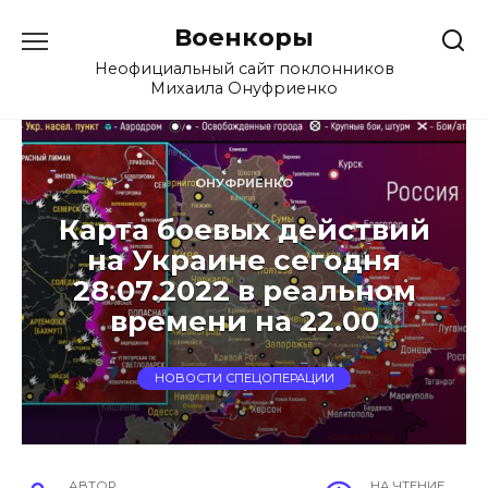
Перейти
Военкоры
к
содержанию
Неофициальный сайт поклонников
Михаила Онуфриенко
ОНУФРИЕНКО
Карта боевых действий
на Украине сегодня
28.07.2022 в реальном
времени на 22.00
НОВОСТИ СПЕЦОПЕРАЦИИ
АВТОР
НА ЧТЕНИЕ